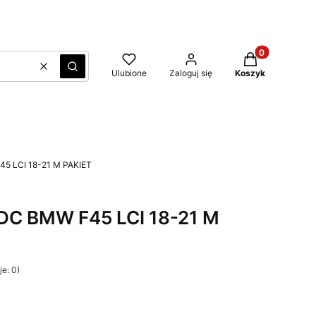
Produkty w kos
Wyczyść
Szukaj
Ulubione
Zaloguj się
Koszyk
5 LCI 18-21 M PAKIET
C BMW F45 LCI 18-21 M
e: 0)