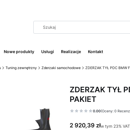
Nowe produkty
Usługi
Realizacje
Kontakt
s
Tuning zewnętrzny
Zderzaki samochodowe
ZDERZAK TYŁ PDC BMW F4
ZDERZAK TYŁ PD
PAKIET
0.00
(Oceny: 0 Recenzj
Cena
2 920,39 zł
w tym 23% VAT
w tym
23%
VAT