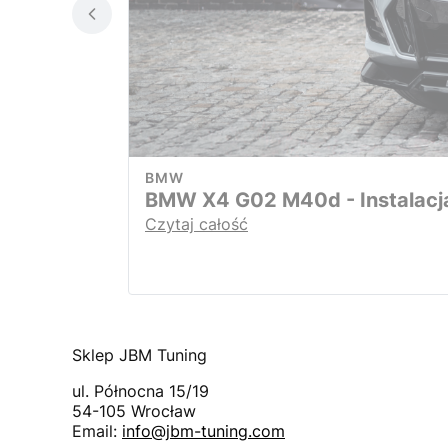
BMW
BMW X4 G02 M40d - Instalacj
Czytaj całość
Sklep JBM Tuning
ul. Północna 15/19
54-105
Wrocław
Email:
info@jbm-tuning.com