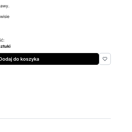
tawy.
wisie
ść:
sztuki
Dodaj do koszyka