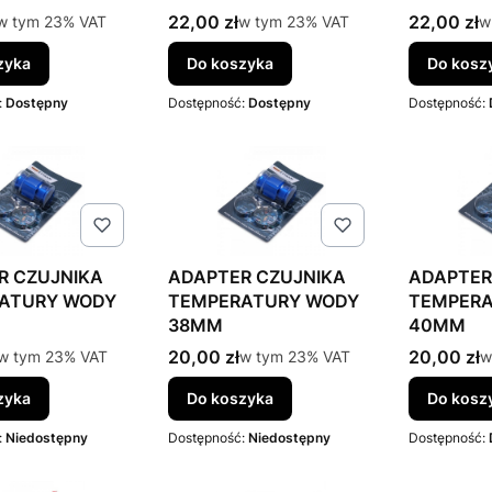
tto
Cena brutto
Cena brut
w tym %s VAT
22,00 zł
w tym %s VAT
22,00 zł
w
w tym
23%
VAT
w tym
23%
VAT
w
zyka
Do koszyka
Do kosz
:
Dostępny
Dostępność:
Dostępny
Dostępność:
R CZUJNIKA
ADAPTER CZUJNIKA
ADAPTER
ATURY WODY
TEMPERATURY WODY
TEMPER
38MM
40MM
tto
Cena brutto
Cena brut
w tym %s VAT
20,00 zł
w tym %s VAT
20,00 zł
w
w tym
23%
VAT
w tym
23%
VAT
w
zyka
Do koszyka
Do kosz
:
Niedostępny
Dostępność:
Niedostępny
Dostępność: