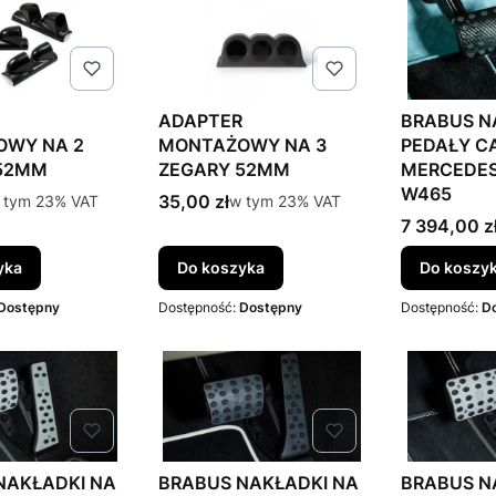
ADAPTER
BRABUS N
WY NA 2
MONTAŻOWY NA 3
PEDAŁY C
52MM
ZEGARY 52MM
MERCEDES
W465
to
Cena brutto
 tym %s VAT
35,00 zł
w tym %s VAT
 tym
23%
VAT
w tym
23%
VAT
Cena brutt
7 394,00 z
yka
Do koszyka
Do koszy
Dostępny
Dostępność:
Dostępny
Dostępność:
D
NAKŁADKI NA
BRABUS NAKŁADKI NA
BRABUS N