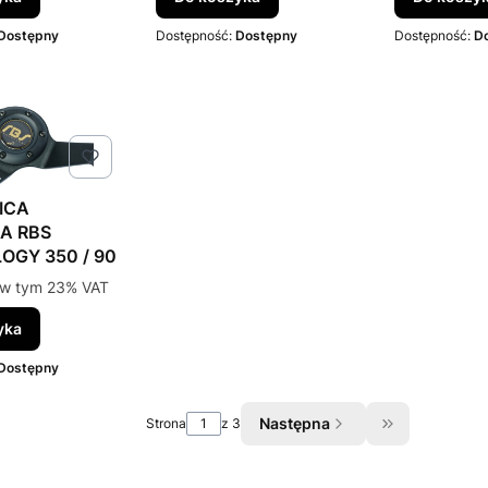
Dostępny
Dostępność:
Dostępny
Dostępność:
D
ICA
A RBS
OGY 350 / 90
to
w tym %s VAT
w tym
23%
VAT
yka
Dostępny
Następna
Strona
z 3
Przejdź do os