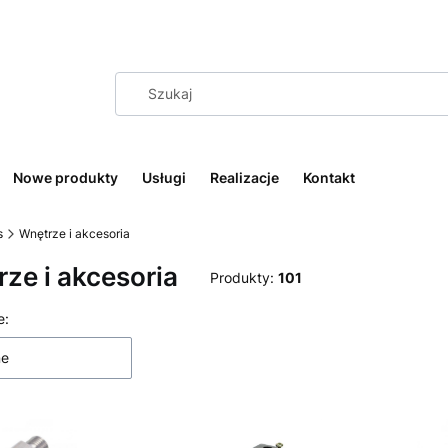
Nowe produkty
Usługi
Realizacje
Kontakt
s
Wnętrze i akcesoria
ze i akcesoria
Produkty:
101
 produktów
e:
ne