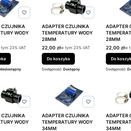
 CZUJNIKA
ADAPTER CZUJNIKA
ADAPTER 
ATURY WODY
TEMPERATURY WODY
TEMPERA
28MM
28MM
to
Cena brutto
Cena brutt
 tym %s VAT
22,00 zł
w tym %s VAT
22,00 zł
w t
 tym
23%
VAT
w tym
23%
VAT
w 
yka
Do koszyka
Do koszy
Niedostępny
Dostępność:
Dostępny
Dostępność:
D
 CZUJNIKA
ADAPTER CZUJNIKA
ADAPTER 
ATURY WODY
TEMPERATURY WODY
TEMPERA
34MM
34MM