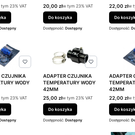
to
Cena brutto
Cena brutt
 tym %s VAT
20,00 zł
w tym %s VAT
22,00 zł
w t
 tym
23%
VAT
w tym
23%
VAT
w 
yka
Do koszyka
Do koszy
Dostępny
Dostępność:
Dostępny
Dostępność:
D
 CZUJNIKA
ADAPTER CZUJNIKA
ADAPTER 
ATURY WODY
TEMPERATURY WODY
TEMPERA
42MM
42MM
to
Cena brutto
Cena brutt
 tym %s VAT
25,00 zł
w tym %s VAT
22,00 zł
w t
 tym
23%
VAT
w tym
23%
VAT
w 
yka
Do koszyka
Do koszy
Dostępny
Dostępność:
Dostępny
Dostępność:
D