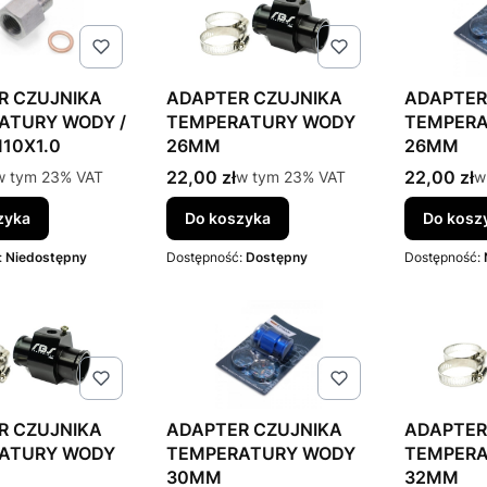
R CZUJNIKA
ADAPTER CZUJNIKA
ADAPTER
ATURY WODY /
TEMPERATURY WODY
TEMPER
10X1.0
26MM
26MM
tto
Cena brutto
Cena brut
w tym %s VAT
22,00 zł
w tym %s VAT
22,00 zł
w
w tym
23%
VAT
w tym
23%
VAT
w
zyka
Do koszyka
Do kosz
:
Niedostępny
Dostępność:
Dostępny
Dostępność:
R CZUJNIKA
ADAPTER CZUJNIKA
ADAPTER
ATURY WODY
TEMPERATURY WODY
TEMPER
30MM
32MM