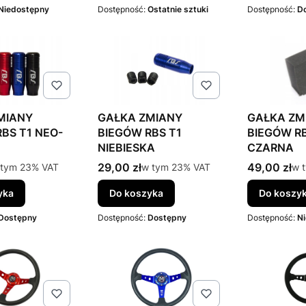
Niedostępny
Dostępność:
Ostatnie sztuki
Dostępność:
D
MIANY
GAŁKA ZMIANY
GAŁKA ZM
BS T1 NEO-
BIEGÓW RBS T1
BIEGÓW R
NIEBIESKA
CZARNA
to
Cena brutto
Cena brutt
tym %s VAT
29,00 zł
w tym %s VAT
49,00 zł
w 
 tym
23%
VAT
w tym
23%
VAT
w 
yka
Do koszyka
Do koszy
Dostępny
Dostępność:
Dostępny
Dostępność:
N