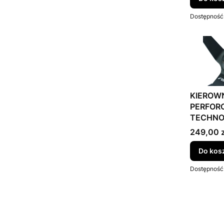
Dostępność
KIEROW
PERFOR
TECHNO
Cena bru
249,00 z
Do kos
Dostępność