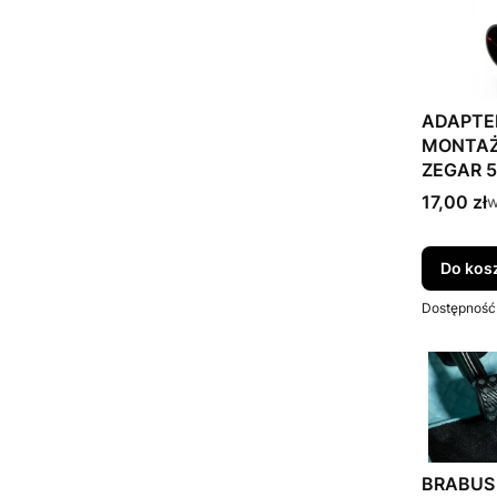
ADAPTE
MONTAŻ
ZEGAR 
Cena bru
17,00 zł
w
w
Do kos
Dostępność
BRABUS