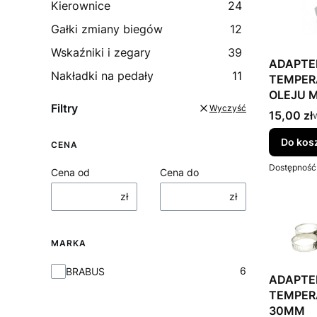
Kierownice
24
Gałki zmiany biegów
12
Wskaźniki i zegary
39
ADAPTE
Nakładki na pedały
11
TEMPER
OLEJU M
Filtry
Wyczyść
Cena bru
15,00 zł
Do kos
CENA
Dostępność
Cena od
Cena do
zł
zł
MARKA
Marka
6
BRABUS
ADAPTE
TEMPER
30MM