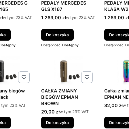
MERCEDES G
PEDAŁY MERCEDES
PEDAŁY M
465
GLS X167
KLASA W2
to
Cena brutto
Cena brutt
zł
w tym %s VAT
1 269,00 zł
w tym %s VAT
1 269,00 zł
w tym
23%
VAT
w tym
23%
VAT
yka
Do koszyka
Do koszy
Dostępny
Dostępność:
Dostępny
Dostępność:
D
iany biegów
GAŁKA ZMIANY
Gałka zmia
lack
BIEGÓW EPMAN
EPMAN N
BROWN
to
Cena brutt
 tym %s VAT
32,00 zł
w t
 tym
23%
VAT
w 
Cena brutto
29,00 zł
w tym %s VAT
w tym
23%
VAT
yka
Do koszyka
Do koszy