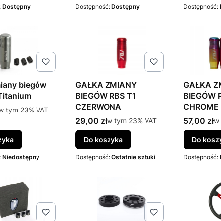
:
Dostępny
Dostępność:
Dostępny
Dostępność:
miany biegów
GAŁKA ZMIANY
GAŁKA Z
itanium
BIEGÓW RBS T1
BIEGÓW R
CZERWONA
CHROME
tto
w tym %s VAT
w tym
23%
VAT
Cena brutto
Cena brut
29,00 zł
w tym %s VAT
57,00 zł
w 
w tym
23%
VAT
w
zyka
Do koszyka
Do kosz
:
Niedostępny
Dostępność:
Ostatnie sztuki
Dostępność: