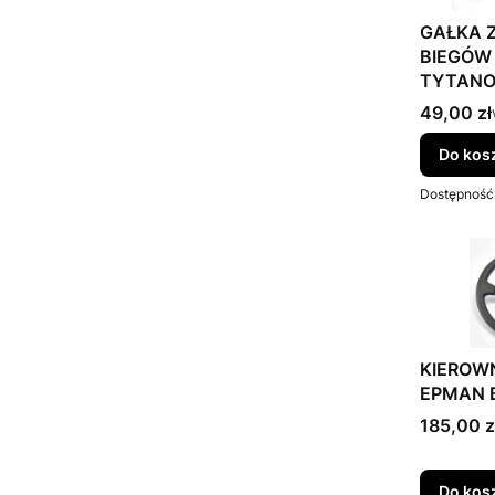
GAŁKA 
BIEGÓW 
TYTAN
Cena bru
49,00 zł
Do kos
Dostępność
KIEROW
EPMAN 
Cena bru
185,00 z
Do kos