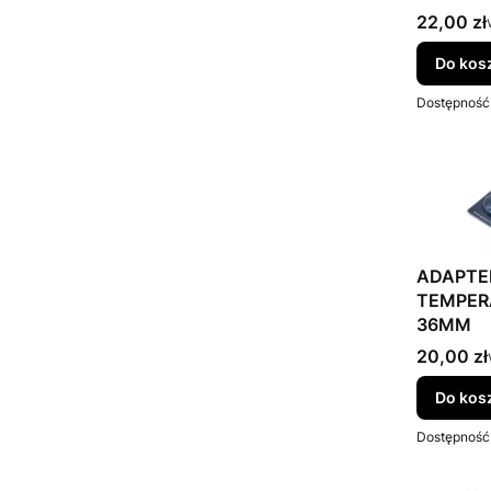
Cena bru
22,00 zł
Do kos
Dostępność
ADAPTE
TEMPER
36MM
Cena bru
20,00 zł
Do kos
Dostępność