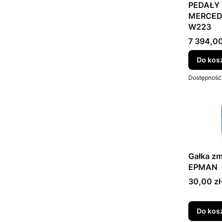
PEDAŁY
MERCED
W223
Cena bru
7 394,00
Do kos
Dostępność
Gałka z
EPMAN
Cena bru
30,00 zł
Do kos