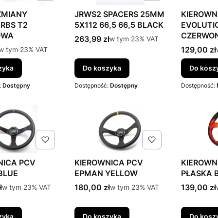
ZMIANY
JRWS2 SPACERS 25MM
KIEROWN
RBS T2
5X112 66,5 66,5 BLACK
EVOLUTIO
OWA
CZERWO
Cena brutto
263,99 zł
w tym %s VAT
w tym
23%
VAT
tto
Cena brut
w tym %s VAT
129,00 zł
w tym
23%
VAT
zyka
Do koszyka
Do kosz
:
Dostępny
Dostępność:
Dostępny
Dostępność:
NICA PCV
KIEROWNICA PCV
KIEROWN
BLUE
EPMAN YELLOW
PŁASKA 
tto
Cena brutto
Cena brut
ł
w tym %s VAT
180,00 zł
w tym %s VAT
139,00 zł
w tym
23%
VAT
w tym
23%
VAT
zyka
Do koszyka
Do kosz