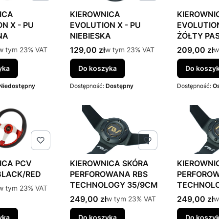
ICA
KIEROWNICA
KIEROWNI
N X - PU
EVOLUTION X - PU
EVOLUTION
NA
NIEBIESKA
ŻÓŁTY PA
to
Cena brutto
Cena brutt
w tym %s VAT
129,00 zł
w tym %s VAT
209,00 zł
w
w tym
23%
VAT
w tym
23%
VAT
w
yka
Do koszyka
Do koszy
Niedostępny
Dostępność:
Dostępny
Dostępność:
Os
ICA PCV
KIEROWNICA SKÓRA
KIEROWNI
BLACK/RED
PERFOROWANA RBS
PERFOROW
TECHNOLOGY 35/9CM
TECHNOLO
to
w tym %s VAT
w tym
23%
VAT
Cena brutto
Cena brutt
249,00 zł
w tym %s VAT
249,00 zł
w
w tym
23%
VAT
w
yka
Do koszyka
Do koszy