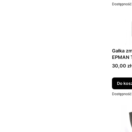
Dostępność
Gałka z
EPMAN T
Cena bru
30,00 zł
Do kos
Dostępność