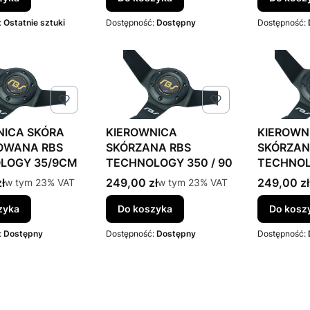
:
Ostatnie sztuki
Dostępność:
Dostępny
Dostępność:
NICA SKÓRA
KIEROWNICA
KIEROWN
OWANA RBS
SKÓRZANA RBS
SKÓRZAN
LOGY 35/9CM
TECHNOLOGY 350 / 90
TECHNOL
tto
Cena brutto
Cena brut
ł
w tym %s VAT
249,00 zł
w tym %s VAT
249,00 zł
w tym
23%
VAT
w tym
23%
VAT
zyka
Do koszyka
Do kosz
:
Dostępny
Dostępność:
Dostępny
Dostępność: