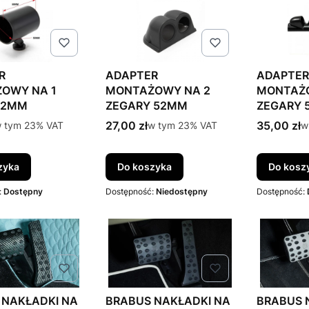
R
ADAPTER
ADAPTER
OWY NA 1
MONTAŻOWY NA 2
MONTAŻO
52MM
ZEGARY 52MM
ZEGARY 
tto
Cena brutto
Cena brut
 tym %s VAT
27,00 zł
w tym %s VAT
35,00 zł
w
 tym
23%
VAT
w tym
23%
VAT
w
zyka
Do koszyka
Do kosz
:
Dostępny
Dostępność:
Niedostępny
Dostępność:
 NAKŁADKI NA
BRABUS NAKŁADKI NA
BRABUS 