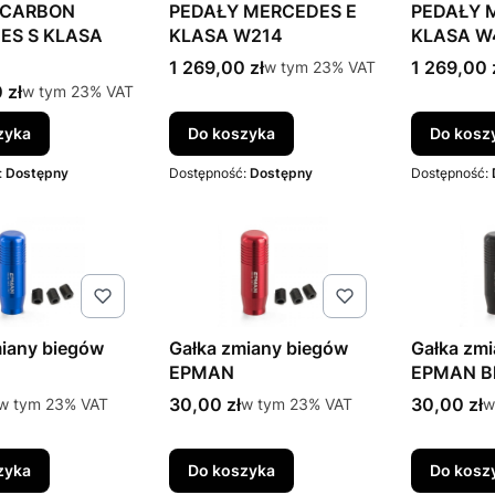
 CARBON
PEDAŁY MERCEDES E
PEDAŁY 
ES S KLASA
KLASA W214
KLASA W
Cena brutto
Cena brut
1 269,00 zł
w tym %s VAT
1 269,00 
w tym
23%
VAT
tto
 zł
w tym %s VAT
w tym
23%
VAT
zyka
Do koszyka
Do kosz
:
Dostępny
Dostępność:
Dostępny
Dostępność:
miany biegów
Gałka zmiany biegów
Gałka zm
EPMAN
EPMAN B
tto
Cena brutto
Cena brut
w tym %s VAT
30,00 zł
w tym %s VAT
30,00 zł
w
w tym
23%
VAT
w tym
23%
VAT
w
zyka
Do koszyka
Do kosz