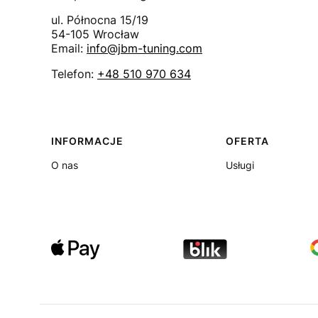
ul. Północna 15/19
54-105
Wrocław
Email:
info@jbm-tuning.com
Telefon:
+48 510 970 634
Linki w stopce
INFORMACJE
OFERTA
O nas
Usługi