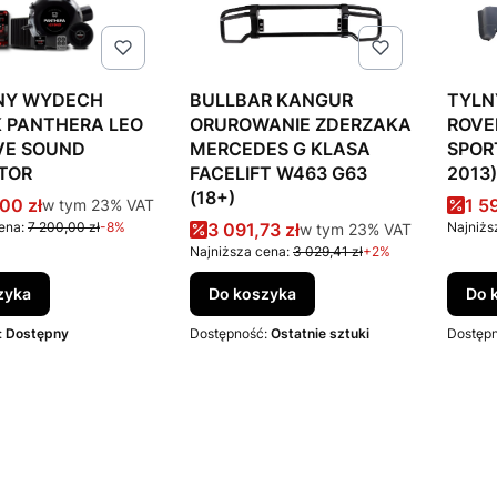
NY WYDECH
BULLBAR KANGUR
TYLN
K PANTHERA LEO
ORUROWANIE ZDERZAKA
ROVE
IVE SOUND
MERCEDES G KLASA
SPOR
TOR
FACELIFT W463 G63
2013
(18+)
romocyjna brutto
Cen
00 zł
w tym %s VAT
1 5
w tym
23%
VAT
Cena promocyjna brutto
ena:
7 200,00 zł
-8%
3 091,73 zł
w tym %s VAT
Najniżs
w tym
23%
VAT
Najniższa cena:
3 029,41 zł
+2%
zyka
Do koszyka
Do 
:
Dostępny
Dostępność:
Ostatnie sztuki
Dostęp