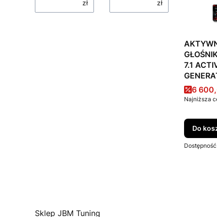
zł
zł
AKTYW
GŁOŚNI
7.1 ACT
GENERA
Cena p
6 600,
Najniższa c
Do kos
Dostępność
Sklep JBM Tuning