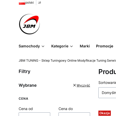
polski
zł
Samochody
Kategorie
Marki
Promocje
JBM TUNING - Sklep Tuningowy Online Modyfikacje Tuning Serwi
Produ
Filtry
Lista
Sortowani
Wybrane
Wyczyść
Domyśl
CENA
Cena od
Cena do
Okazja