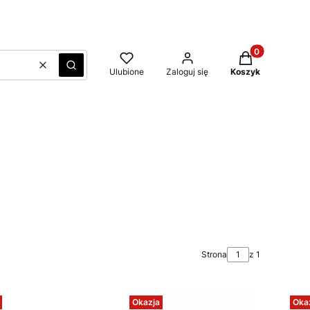
Produkty w kos
Wyczyść
Szukaj
Ulubione
Zaloguj się
Koszyk
Strona
z 1
Okazja
Oka