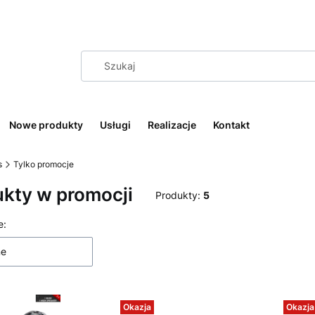
Nowe produkty
Usługi
Realizacje
Kontakt
s
Tylko promocje
kty w promocji
Produkty:
5
 produktów
e:
ne
Okazja
Okazja