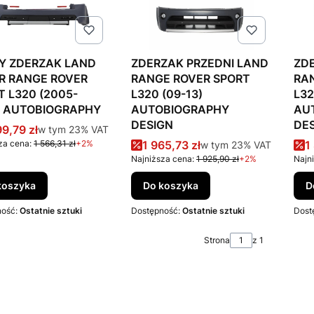
Y ZDERZAK LAND
ZDERZAK PRZEDNI LAND
ZD
R RANGE ROVER
RANGE ROVER SPORT
RA
T L320 (2005-
L320 (09-13)
L32
) AUTOBIOGRAPHY
AUTOBIOGRAPHY
AU
DESIGN
DE
a promocyjna brutto
99,79 zł
w tym %s VAT
w tym
23%
VAT
Cena promocyjna brutto
C
za cena:
1 566,31 zł
+2%
1 965,73 zł
w tym %s VAT
1
w tym
23%
VAT
Najniższa cena:
1 925,90 zł
+2%
Najn
koszyka
Do koszyka
D
ność:
Ostatnie sztuki
Dostępność:
Ostatnie sztuki
Dost
Strona
z 1