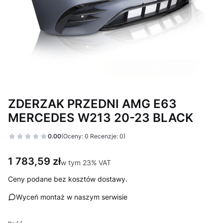
ZDERZAK PRZEDNI AMG E63
MERCEDES W213 20-23 BLACK
0.00
(Oceny: 0 Recenzje: 0)
Cena
1 783,59 zł
w tym 23% VAT
w tym
23%
VAT
Ceny podane bez kosztów dostawy.
Wyceń montaż w naszym serwisie