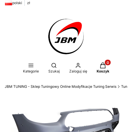
polski
zł
Produkty w kos
Otwórz wyszukiwarkę
Kategorie
Szukaj
Zaloguj się
Koszyk
JBM TUNING - Sklep Tuningowy Online Modyfikacje Tuning Serwis
Tunin