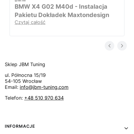
BMW X4 G02 M40d - Instalacja
Pakietu Dokładek Maxtondesign
Czytaj całość
Sklep JBM Tuning
ul. Północna 15/19
54-105
Wrocław
Email:
info@jbm-tuning.com
Telefon:
+48 510 970 634
Linki w stopce
INFORMACJE