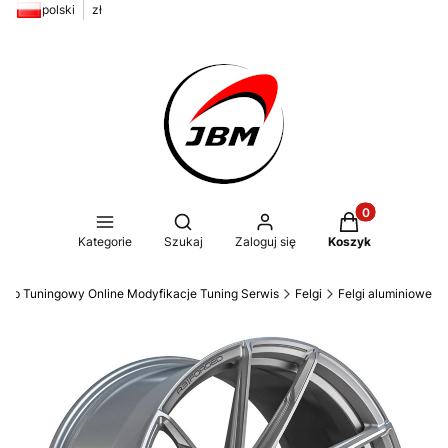
polski
zł
Produkty w kos
Otwórz wyszukiwarkę
Kategorie
Szukaj
Zaloguj się
Koszyk
ep Tuningowy Online Modyfikacje Tuning Serwis
Felgi
Felgi aluminiowe