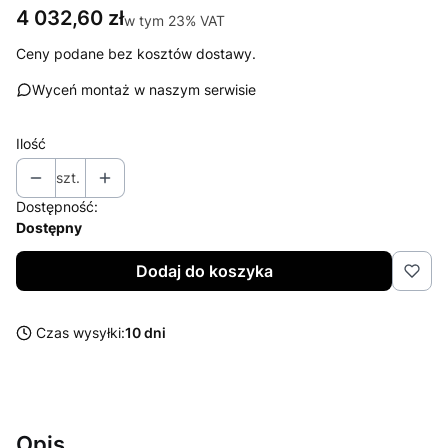
Cena
4 032,60 zł
w tym 23% VAT
w tym
23%
VAT
Ceny podane bez kosztów dostawy.
Wyceń montaż w naszym serwisie
Ilość
szt.
Dostępność:
Dostępny
Dodaj do koszyka
Czas wysyłki:
10 dni
Opis