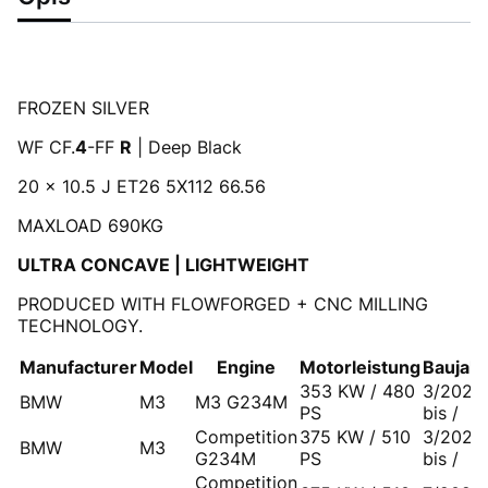
FROZEN SILVER
WF CF.
4
-FF
R
| Deep Black
20 x 10.5 J ET26 5X112 66.56
MAXLOAD 690KG
ULTRA CONCAVE | LIGHTWEIGHT
PRODUCED WITH FLOWFORGED + CNC MILLING
TECHNOLOGY.
Manufacturer
Model
Engine
Motorleistung
Baujahr
353 KW / 480
3/2021
BMW
M3
M3 G234M
PS
bis /
Competition
375 KW / 510
3/2021
BMW
M3
G234M
PS
bis /
Competition