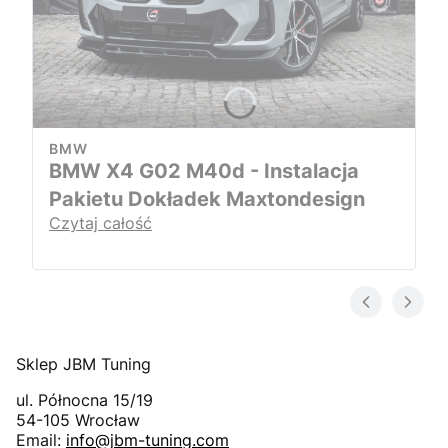
BMW
BMW X4 G02 M40d - Instalacja
Pakietu Dokładek Maxtondesign
Czytaj całość
Sklep JBM Tuning
ul. Północna 15/19
54-105
Wrocław
Email:
info@jbm-tuning.com