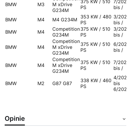
375 KW / 510
7/2021
BMW
M3
M xDrive
PS
bis /
G234M
353 KW / 480
3/2021
BMW
M4
M4 G234M
PS
bis /
Competition
375 KW / 510
3/2021
BMW
M4
G234M
PS
bis /
Competition
375 KW / 510
6/2021
BMW
M4
M xDrive
PS
bis /
G234M
Competition
375 KW / 510
7/2021
BMW
M4
M xDrive
PS
bis /
G234M
4/2023
338 KW / 460
BMW
M2
G87 G87
bis
PS
6/2024
Opinie