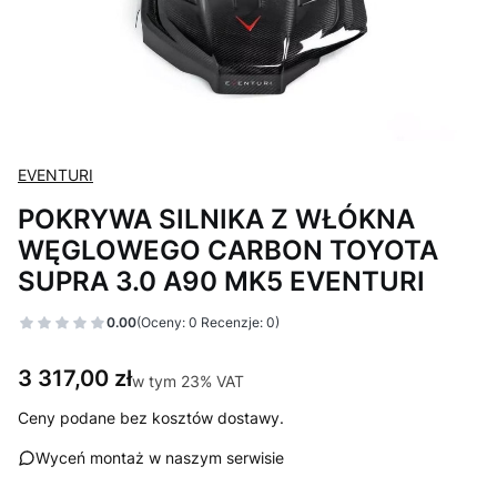
EVENTURI
POKRYWA SILNIKA Z WŁÓKNA
WĘGLOWEGO CARBON TOYOTA
SUPRA 3.0 A90 MK5 EVENTURI
0.00
(Oceny: 0 Recenzje: 0)
Cena
3 317,00 zł
w tym 23% VAT
w tym
23%
VAT
Ceny podane bez kosztów dostawy.
Wyceń montaż w naszym serwisie