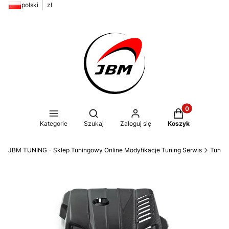
polski
zł
Produkty w kos
Otwórz wyszukiwarkę
Kategorie
Szukaj
Zaloguj się
Koszyk
JBM TUNING - Sklep Tuningowy Online Modyfikacje Tuning Serwis
Tunin