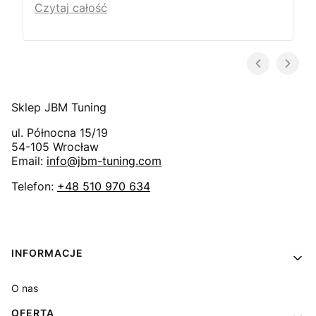
Czytaj całość
Sklep JBM Tuning
ul. Północna 15/19
54-105
Wrocław
Email:
info@jbm-tuning.com
Telefon:
+48 510 970 634
Linki w stopce
INFORMACJE
O nas
OFERTA