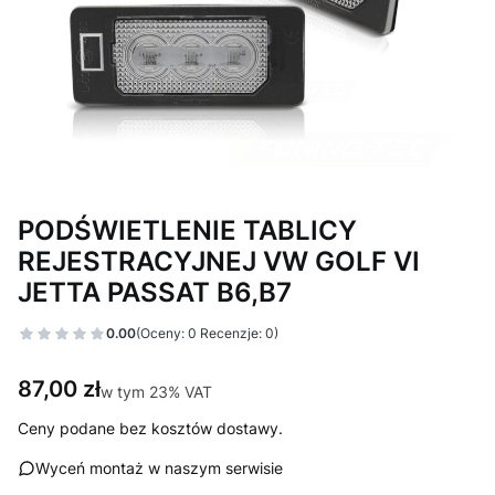
PODŚWIETLENIE TABLICY
REJESTRACYJNEJ VW GOLF VI
JETTA PASSAT B6,B7
0.00
(Oceny: 0 Recenzje: 0)
Cena
87,00 zł
w tym 23% VAT
w tym
23%
VAT
Ceny podane bez kosztów dostawy.
Wyceń montaż w naszym serwisie