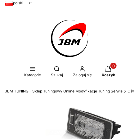
polski
zł
Produkty w kos
Otwórz wyszukiwarkę
Kategorie
Szukaj
Zaloguj się
Koszyk
JBM TUNING - Sklep Tuningowy Online Modyfikacje Tuning Serwis
Oświe