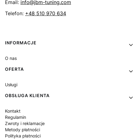
Email:
info@jbm-tuning.com
Telefon:
+48 510 970 634
Linki w stopce
INFORMACJE
O nas
OFERTA
Usługi
OBSŁUGA KLIENTA
Kontakt
Regulamin
Zwroty i reklamacje
Metody płatności
Polityka płatności