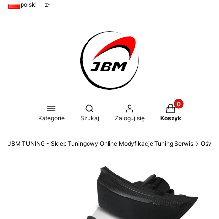
polski
zł
Produkty w kos
Otwórz wyszukiwarkę
Kategorie
Szukaj
Zaloguj się
Koszyk
JBM TUNING - Sklep Tuningowy Online Modyfikacje Tuning Serwis
Oświe