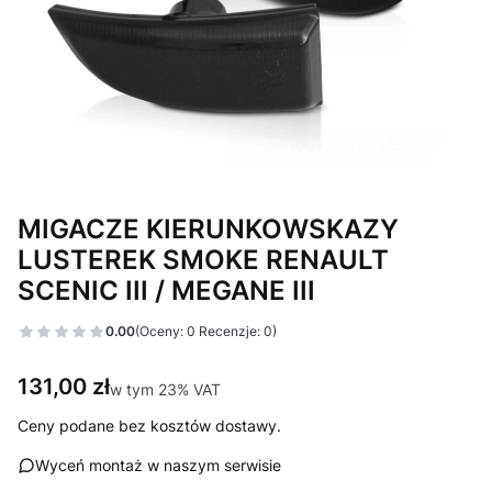
MIGACZE KIERUNKOWSKAZY
LUSTEREK SMOKE RENAULT
SCENIC III / MEGANE III
0.00
(Oceny: 0 Recenzje: 0)
Cena
131,00 zł
w tym 23% VAT
w tym
23%
VAT
Ceny podane bez kosztów dostawy.
Wyceń montaż w naszym serwisie