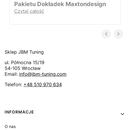
Pakietu Dokładek Maxtondesign
Czytaj całość
Sklep JBM Tuning
ul. Północna 15/19
54-105
Wrocław
Email:
info@jbm-tuning.com
Telefon:
+48 510 970 634
Linki w stopce
INFORMACJE
O nas