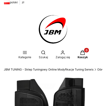
polski
zł
Produkty w kos
Otwórz wyszukiwarkę
Kategorie
Szukaj
Zaloguj się
Koszyk
JBM TUNING - Sklep Tuningowy Online Modyfikacje Tuning Serwis
Oświe