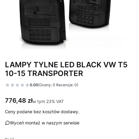
LAMPY TYLNE LED BLACK VW T5
10-15 TRANSPORTER
0.00
(Oceny: 0 Recenzje: 0)
Cena
776,48 zł
w tym 23% VAT
w tym
23%
VAT
Ceny podane bez kosztów dostawy.
Wyceń montaż w naszym serwisie