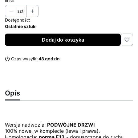
Ilość
szt.
Dostępność:
Ostatnie sztuki
Dodaj do koszyka
Czas wysyłki:
48 godzin
Opis
Wersja nadwozia:
PODWÓJNE DRZWI
100% nowe, w komplecie (lewa i prawa).
Homologacja:
norma E13
- dopuszczone do ruchu.