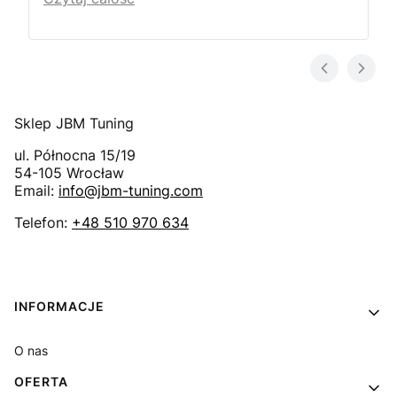
Sklep JBM Tuning
ul. Północna 15/19
54-105
Wrocław
Email:
info@jbm-tuning.com
Telefon:
+48 510 970 634
Linki w stopce
INFORMACJE
O nas
OFERTA