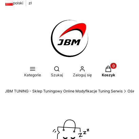
polski
zł
Produkty w kos
Otwórz wyszukiwarkę
Kategorie
Szukaj
Zaloguj się
Koszyk
JBM TUNING - Sklep Tuningowy Online Modyfikacje Tuning Serwis
Oświe