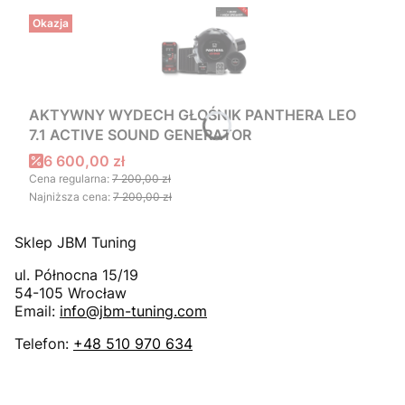
Okazja
AKTYWNY WYDECH GŁOŚNIK PANTHERA LEO
7.1 ACTIVE SOUND GENERATOR
Cena promocyjna
6 600,00 zł
Cena regularna:
7 200,00 zł
Najniższa cena:
7 200,00 zł
Sklep JBM Tuning
ul. Północna 15/19
54-105
Wrocław
Email:
info@jbm-tuning.com
Telefon:
+48 510 970 634