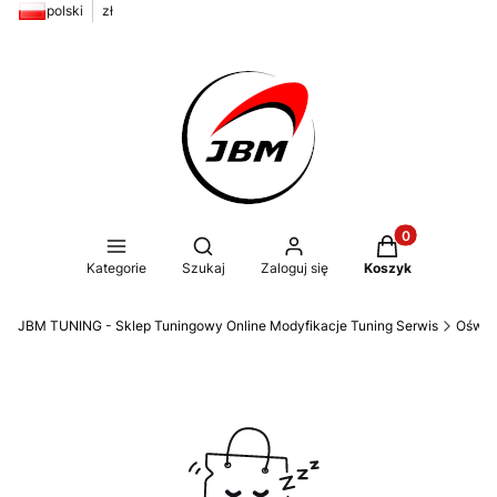
polski
zł
Produkty w kos
Otwórz wyszukiwarkę
Kategorie
Szukaj
Zaloguj się
Koszyk
JBM TUNING - Sklep Tuningowy Online Modyfikacje Tuning Serwis
Oświe