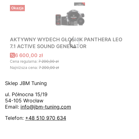
Okazja
AKTYWNY WYDECH GŁOŚNIK PANTHERA LEO
7.1 ACTIVE SOUND GENERATOR
Cena promocyjna
6 600,00 zł
Cena regularna:
7 200,00 zł
Najniższa cena:
7 200,00 zł
Sklep JBM Tuning
ul. Północna 15/19
54-105
Wrocław
Email:
info@jbm-tuning.com
Telefon:
+48 510 970 634