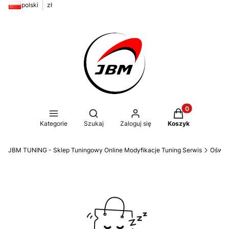
polski
zł
Produkty w kos
Otwórz wyszukiwarkę
Kategorie
Szukaj
Zaloguj się
Koszyk
JBM TUNING - Sklep Tuningowy Online Modyfikacje Tuning Serwis
Oświe