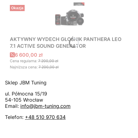
Okazja
AKTYWNY WYDECH GŁOŚNIK PANTHERA LEO
7.1 ACTIVE SOUND GENERATOR
Cena promocyjna
6 600,00 zł
Cena regularna:
7 200,00 zł
Najniższa cena:
7 200,00 zł
Sklep JBM Tuning
ul. Północna 15/19
54-105
Wrocław
Email:
info@jbm-tuning.com
Telefon:
+48 510 970 634