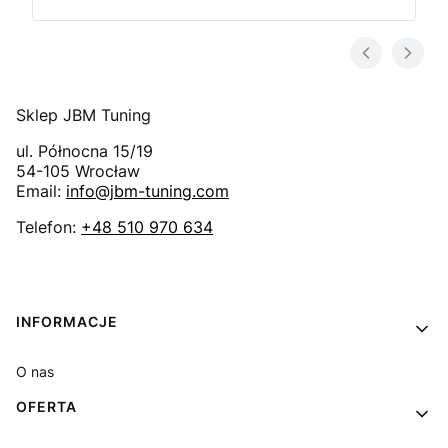
Sklep JBM Tuning
ul. Północna 15/19
54-105
Wrocław
Email:
info@jbm-tuning.com
Telefon:
+48 510 970 634
Linki w stopce
INFORMACJE
O nas
OFERTA