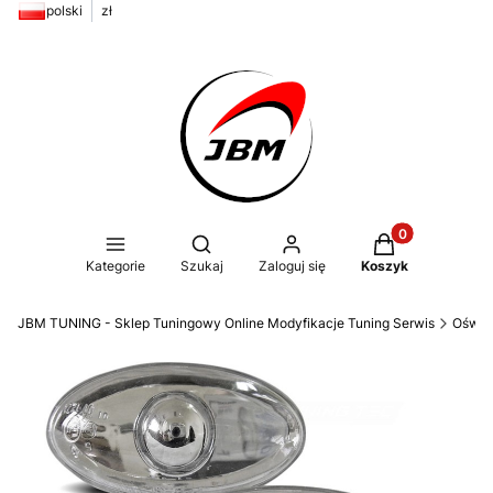
polski
zł
Produkty w kos
Otwórz wyszukiwarkę
Kategorie
Szukaj
Zaloguj się
Koszyk
JBM TUNING - Sklep Tuningowy Online Modyfikacje Tuning Serwis
Oświe