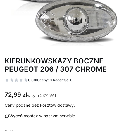
KIERUNKOWSKAZY BOCZNE
PEUGEOT 206 / 307 CHROME
0.00
(Oceny: 0 Recenzje: 0)
Cena
72,99 zł
w tym 23% VAT
w tym
23%
VAT
Ceny podane bez kosztów dostawy.
Wyceń montaż w naszym serwisie