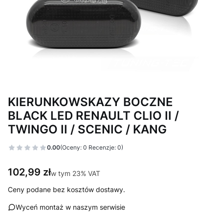
KIERUNKOWSKAZY BOCZNE
BLACK LED RENAULT CLIO II /
TWINGO II / SCENIC / KANG
0.00
(Oceny: 0 Recenzje: 0)
Cena
102,99 zł
w tym 23% VAT
w tym
23%
VAT
Ceny podane bez kosztów dostawy.
Wyceń montaż w naszym serwisie