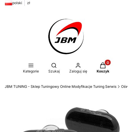
polski
zł
Produkty w kos
Otwórz wyszukiwarkę
Kategorie
Szukaj
Zaloguj się
Koszyk
JBM TUNING - Sklep Tuningowy Online Modyfikacje Tuning Serwis
Oświe