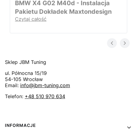
BMW X4 G02 M40d - Instalacja
Pakietu Dokładek Maxtondesign
Czytaj całość
Sklep JBM Tuning
ul. Północna 15/19
54-105
Wrocław
Email:
info@jbm-tuning.com
Telefon:
+48 510 970 634
Linki w stopce
INFORMACJE