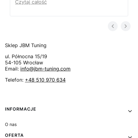
Czytaj całość
Sklep JBM Tuning
ul. Północna 15/19
54-105
Wrocław
Email:
info@jbm-tuning.com
Telefon:
+48 510 970 634
Linki w stopce
INFORMACJE
O nas
OFERTA