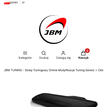
polski
zł
Produkty w kos
Otwórz wyszukiwarkę
Kategorie
Szukaj
Zaloguj się
Koszyk
JBM TUNING - Sklep Tuningowy Online Modyfikacje Tuning Serwis
Oświe