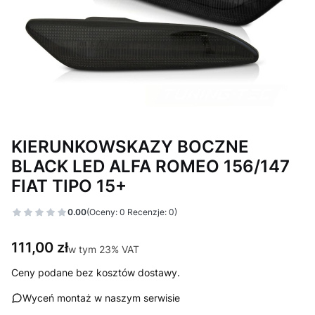
KIERUNKOWSKAZY BOCZNE
BLACK LED ALFA ROMEO 156/147
FIAT TIPO 15+
0.00
(Oceny: 0 Recenzje: 0)
Cena
111,00 zł
w tym 23% VAT
w tym
23%
VAT
Ceny podane bez kosztów dostawy.
Wyceń montaż w naszym serwisie