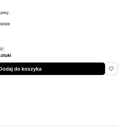
tawy.
wisie
ść:
sztuki
Dodaj do koszyka