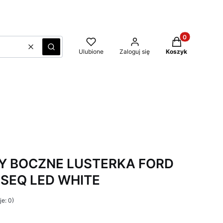
Produkty w kos
Wyczyść
Szukaj
Ulubione
Zaloguj się
Koszyk
Y BOCZNE LUSTERKA FORD
 SEQ LED WHITE
e: 0)