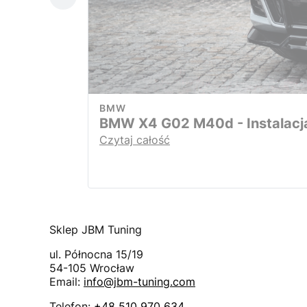
BMW
BMW X4 G02 M40d - Instalacj
Czytaj całość
Sklep JBM Tuning
ul. Północna 15/19
54-105
Wrocław
Email:
info@jbm-tuning.com
Telefon:
+48 510 970 634