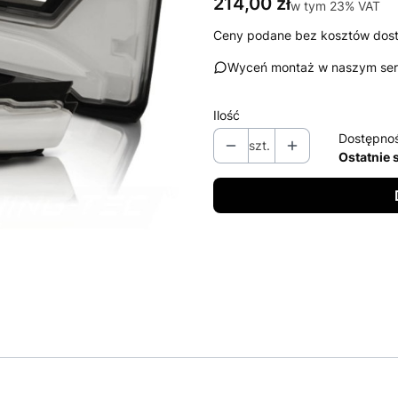
Cena
214,00 zł
w tym 23% VAT
w tym
23%
VAT
Ceny podane bez kosztów dos
Wyceń montaż w naszym ser
Ilość
Dostępno
szt.
Ostatnie 