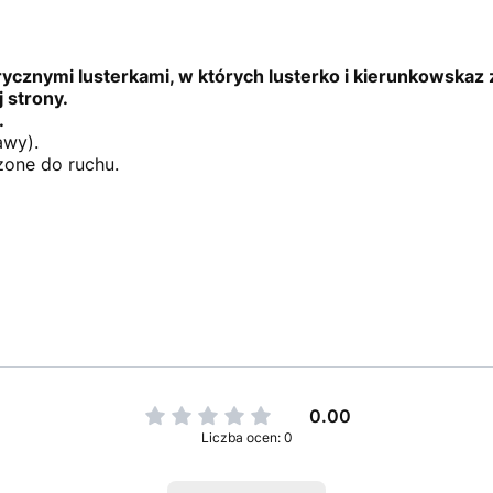
cznymi lusterkami, w których lusterko i kierunkowskaz z 
wej strony.
.
awy).
one do ruchu.
0.00
Liczba ocen: 0