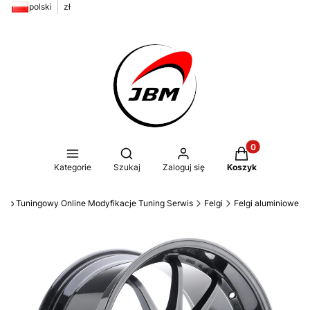
polski
zł
Produkty w kos
Otwórz wyszukiwarkę
Kategorie
Szukaj
Zaloguj się
Koszyk
ep Tuningowy Online Modyfikacje Tuning Serwis
Felgi
Felgi aluminiowe