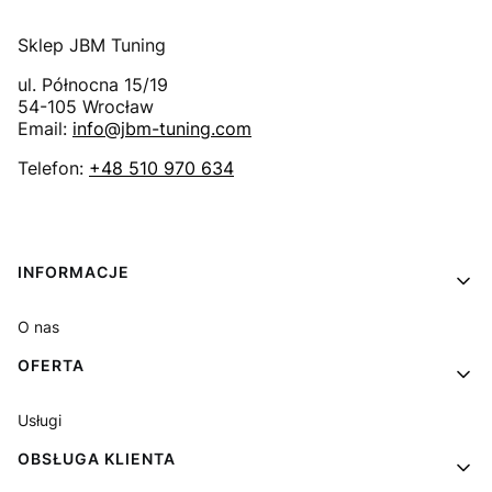
Sklep JBM Tuning
ul. Północna 15/19
54-105
Wrocław
Email:
info@jbm-tuning.com
Telefon:
+48 510 970 634
Linki w stopce
INFORMACJE
O nas
OFERTA
Usługi
OBSŁUGA KLIENTA