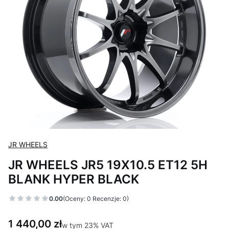
JR WHEELS
JR WHEELS JR5 19X10.5 ET12 5H
BLANK HYPER BLACK
0.00
(Oceny: 0 Recenzje: 0)
Cena
1 440,00 zł
w tym 23% VAT
w tym
23%
VAT