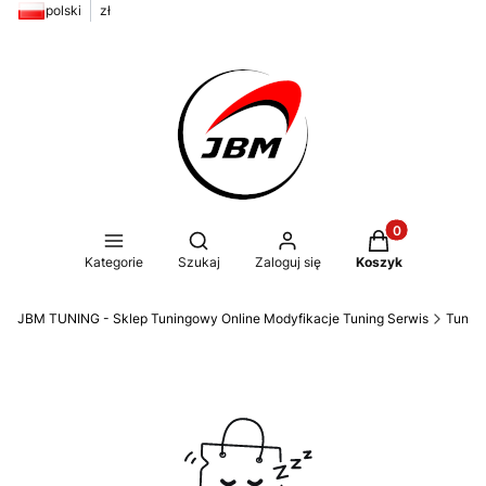
polski
zł
Produkty w kos
Otwórz wyszukiwarkę
Kategorie
Szukaj
Zaloguj się
Koszyk
JBM TUNING - Sklep Tuningowy Online Modyfikacje Tuning Serwis
Tunin