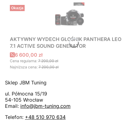
Okazja
AKTYWNY WYDECH GŁOŚNIK PANTHERA LEO
7.1 ACTIVE SOUND GENERATOR
Cena promocyjna
6 600,00 zł
Cena regularna:
7 200,00 zł
Najniższa cena:
7 200,00 zł
Sklep JBM Tuning
ul. Północna 15/19
54-105
Wrocław
Email:
info@jbm-tuning.com
Telefon:
+48 510 970 634