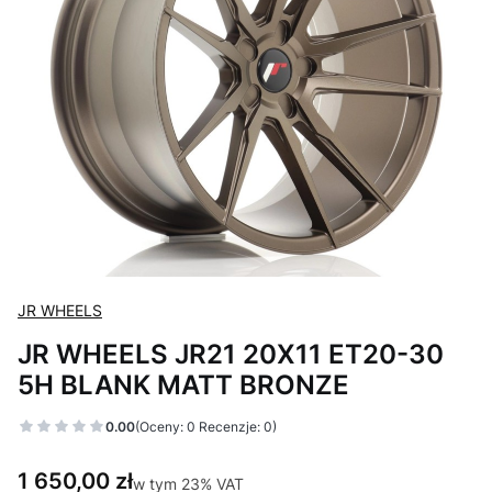
JR WHEELS
JR WHEELS JR21 20X11 ET20-30
5H BLANK MATT BRONZE
0.00
(Oceny: 0 Recenzje: 0)
Cena
1 650,00 zł
w tym 23% VAT
w tym
23%
VAT