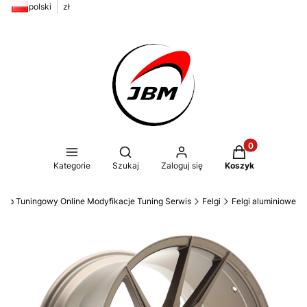
polski
zł
Produkty w kos
Otwórz wyszukiwarkę
Kategorie
Szukaj
Zaloguj się
Koszyk
ep Tuningowy Online Modyfikacje Tuning Serwis
Felgi
Felgi aluminiowe