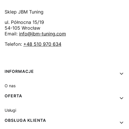
Sklep JBM Tuning
ul. Północna 15/19
54-105
Wrocław
Email:
info@jbm-tuning.com
Telefon:
+48 510 970 634
Linki w stopce
INFORMACJE
O nas
OFERTA
Usługi
OBSŁUGA KLIENTA