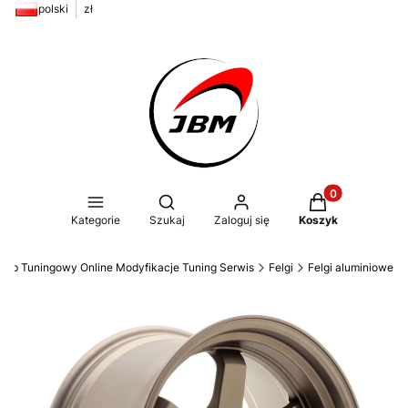
polski
zł
Produkty w kos
Otwórz wyszukiwarkę
Kategorie
Szukaj
Zaloguj się
Koszyk
ep Tuningowy Online Modyfikacje Tuning Serwis
Felgi
Felgi aluminiowe