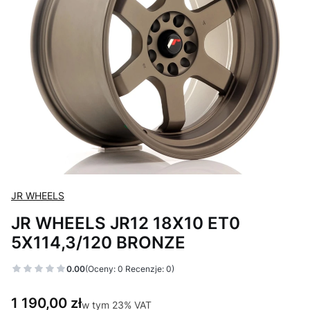
JR WHEELS
JR WHEELS JR12 18X10 ET0
5X114,3/120 BRONZE
0.00
(Oceny: 0 Recenzje: 0)
Cena
1 190,00 zł
w tym 23% VAT
w tym
23%
VAT