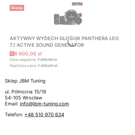
Okazja
AKTYWNY WYDECH GŁOŚNIK PANTHERA LEO
7.1 ACTIVE SOUND GENERATOR
Cena promocyjna
6 600,00 zł
Cena regularna:
7 200,00 zł
Najniższa cena:
7 200,00 zł
Sklep JBM Tuning
ul. Północna 15/19
54-105
Wrocław
Email:
info@jbm-tuning.com
Telefon:
+48 510 970 634