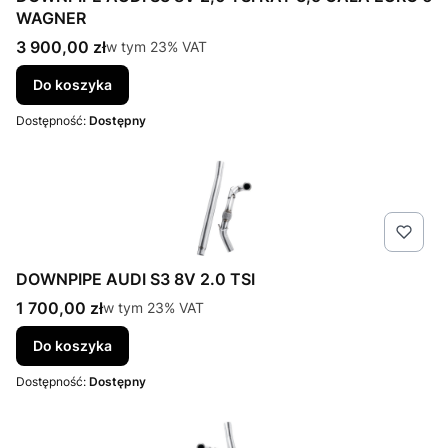
WAGNER
Cena brutto
3 900,00 zł
w tym %s VAT
w tym
23%
VAT
Do koszyka
Dostępność:
Dostępny
DOWNPIPE AUDI S3 8V 2.0 TSI
Cena brutto
1 700,00 zł
w tym %s VAT
w tym
23%
VAT
Do koszyka
Dostępność:
Dostępny