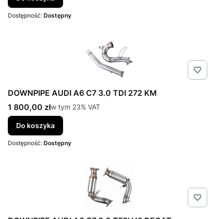
Dostępność:
Dostępny
DOWNPIPE AUDI A6 C7 3.0 TDI 272 KM
Cena brutto
1 800,00 zł
w tym %s VAT
w tym
23%
VAT
Do koszyka
Dostępność:
Dostępny