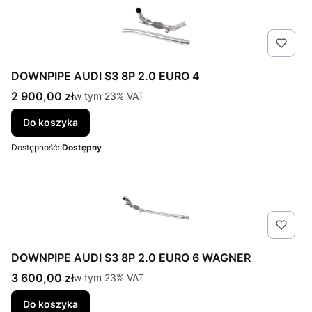
DOWNPIPE AUDI S3 8P 2.0 EURO 4
Cena brutto
2 900,00 zł
w tym %s VAT
w tym
23%
VAT
Do koszyka
Dostępność:
Dostępny
DOWNPIPE AUDI S3 8P 2.0 EURO 6 WAGNER
Cena brutto
3 600,00 zł
w tym %s VAT
w tym
23%
VAT
Do koszyka