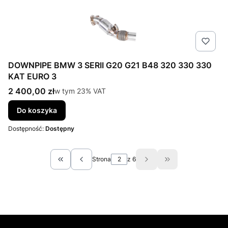
DOWNPIPE BMW 3 SERII G20 G21 B48 320 330 330
KAT EURO 3
Cena brutto
2 400,00 zł
w tym %s VAT
w tym
23%
VAT
Do koszyka
Dostępność:
Dostępny
Strona
z 6
Wróć do pierwszej strony z produktami
Przejdź do ostatn