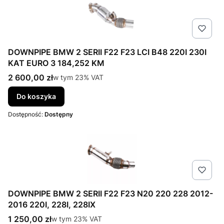
DOWNPIPE BMW 2 SERII F22 F23 LCI B48 220I 230I
KAT EURO 3 184,252 KM
Cena brutto
2 600,00 zł
w tym %s VAT
w tym
23%
VAT
Do koszyka
Dostępność:
Dostępny
DOWNPIPE BMW 2 SERII F22 F23 N20 220 228 2012-
2016 220I, 228I, 228IX
Cena brutto
1 250,00 zł
w tym %s VAT
w tym
23%
VAT