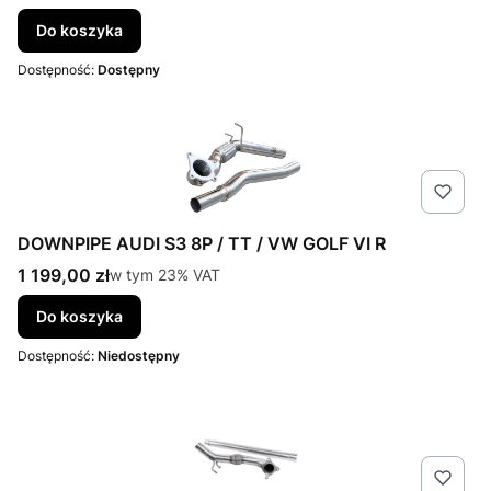
Do koszyka
Dostępność:
Dostępny
DOWNPIPE AUDI S3 8P / TT / VW GOLF VI R
Cena brutto
1 199,00 zł
w tym %s VAT
w tym
23%
VAT
Do koszyka
Dostępność:
Niedostępny