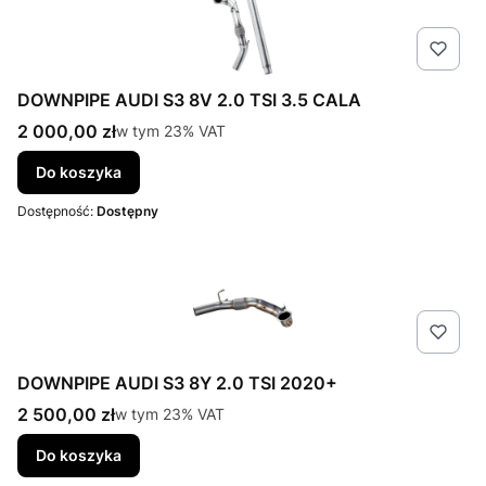
DOWNPIPE AUDI S3 8V 2.0 TSI 3.5 CALA
Cena brutto
2 000,00 zł
w tym %s VAT
w tym
23%
VAT
Do koszyka
Dostępność:
Dostępny
DOWNPIPE AUDI S3 8Y 2.0 TSI 2020+
Cena brutto
2 500,00 zł
w tym %s VAT
w tym
23%
VAT
Do koszyka