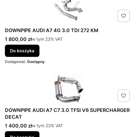
DOWNPIPE AUDI A7 4G 3.0 TDI 272 KM
Cena brutto
1 800,00 zł
w tym %s VAT
w tym
23%
VAT
Do koszyka
Dostępność:
Dostępny
DOWNPIPE AUDI A7 C7 3.0 TFSI V6 SUPERCHARGER
DECAT
Cena brutto
1 400,00 zł
w tym %s VAT
w tym
23%
VAT