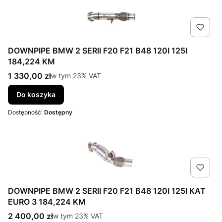
DOWNPIPE BMW 2 SERII F20 F21 B48 120I 125I
184,224 KM
Cena brutto
1 330,00 zł
w tym %s VAT
w tym
23%
VAT
Do koszyka
Dostępność:
Dostępny
DOWNPIPE BMW 2 SERII F20 F21 B48 120I 125I KAT
EURO 3 184,224 KM
Cena brutto
2 400,00 zł
w tym %s VAT
w tym
23%
VAT