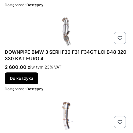
Dostępność:
Dostępny
DOWNPIPE BMW 3 SERII F30 F31 F34GT LCI B48 320
330 KAT EURO 4
Cena brutto
2 600,00 zł
w tym %s VAT
w tym
23%
VAT
Do koszyka
Dostępność:
Dostępny