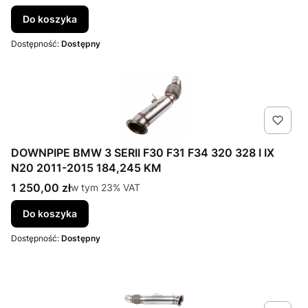
Do koszyka
Dostępność:
Dostępny
DOWNPIPE BMW 3 SERII F30 F31 F34 320 328 I IX
N20 2011-2015 184,245 KM
Cena brutto
1 250,00 zł
w tym %s VAT
w tym
23%
VAT
Do koszyka
Dostępność:
Dostępny