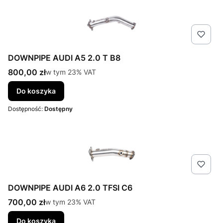
DOWNPIPE AUDI A5 2.0 T B8
Cena brutto
800,00 zł
w tym %s VAT
w tym
23%
VAT
Do koszyka
Dostępność:
Dostępny
DOWNPIPE AUDI A6 2.0 TFSI C6
Cena brutto
700,00 zł
w tym %s VAT
w tym
23%
VAT
Do koszyka