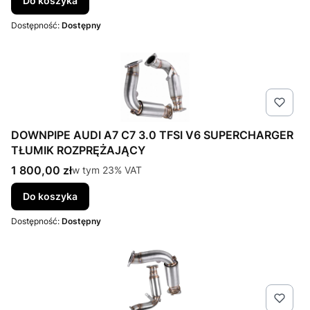
Do koszyka
Dostępność:
Dostępny
DOWNPIPE AUDI A7 C7 3.0 TFSI V6 SUPERCHARGER
TŁUMIK ROZPRĘŻAJĄCY
Cena brutto
1 800,00 zł
w tym %s VAT
w tym
23%
VAT
Do koszyka
Dostępność:
Dostępny