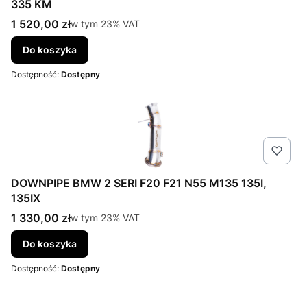
335 KM
Cena brutto
1 520,00 zł
w tym %s VAT
w tym
23%
VAT
Do koszyka
Dostępność:
Dostępny
DOWNPIPE BMW 2 SERI F20 F21 N55 M135 135I,
135IX
Cena brutto
1 330,00 zł
w tym %s VAT
w tym
23%
VAT
Do koszyka
Dostępność:
Dostępny