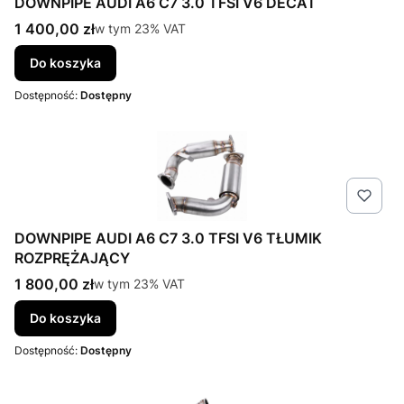
DOWNPIPE AUDI A6 C7 3.0 TFSI V6 DECAT
Cena brutto
1 400,00 zł
w tym %s VAT
w tym
23%
VAT
Do koszyka
Dostępność:
Dostępny
DOWNPIPE AUDI A6 C7 3.0 TFSI V6 TŁUMIK
ROZPRĘŻAJĄCY
Cena brutto
1 800,00 zł
w tym %s VAT
w tym
23%
VAT
Do koszyka
Dostępność:
Dostępny