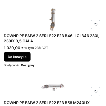
DOWNPIPE BMW 2 SERII F22 F23 B46, LCI B46 230I,
230IX 3,5 CALA
Cena brutto
1 330,00 zł
w tym %s VAT
w tym
23%
VAT
Do koszyka
Dostępność:
Dostępny
DOWNPIPE BMW 2 SERII F22 F23 B58 M240I IX