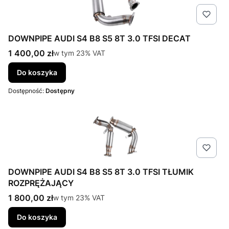
DOWNPIPE AUDI S4 B8 S5 8T 3.0 TFSI DECAT
Cena brutto
1 400,00 zł
w tym %s VAT
w tym
23%
VAT
Do koszyka
Dostępność:
Dostępny
DOWNPIPE AUDI S4 B8 S5 8T 3.0 TFSI TŁUMIK
ROZPRĘŻAJĄCY
Cena brutto
1 800,00 zł
w tym %s VAT
w tym
23%
VAT
Do koszyka