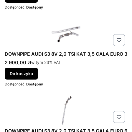
Dostępność:
Dostępny
DOWNPIPE AUDI S3 8V 2,0 TSI KAT 3,5 CALA EURO 3
Cena brutto
2 900,00 zł
w tym %s VAT
w tym
23%
VAT
Do koszyka
Dostępność:
Dostępny
DOWNPIPE AUDI S3 8V 2,0 TSI KAT 3,5 CALA EURO 6