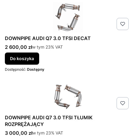
DOWNPIPE AUDI Q7 3.0 TFSI DECAT
Cena brutto
2 600,00 zł
w tym %s VAT
w tym
23%
VAT
Do koszyka
Dostępność:
Dostępny
DOWNPIPE AUDI Q7 3.0 TFSI TŁUMIK
ROZPRĘŻAJĄCY
Cena brutto
3 000,00 zł
w tym %s VAT
w tym
23%
VAT