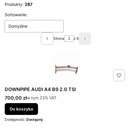
Produkty:
287
Lista produktów
Sortowanie:
Domyślne
Strona
z 6
Poprzednie produkty
Następne produkty
DOWNPIPE AUDI A4 B9 2.0 TSI
Cena brutto
700,00 zł
w tym %s VAT
w tym
23%
VAT
Do koszyka
Dostępność:
Dostępny