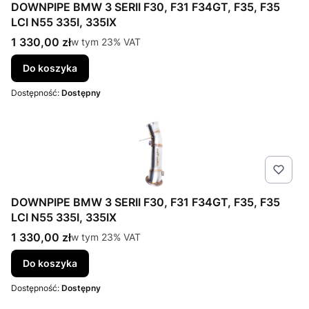
DOWNPIPE BMW 3 SERII F30, F31 F34GT, F35, F35
LCI N55 335I, 335IX
Cena brutto
1 330,00 zł
w tym %s VAT
w tym
23%
VAT
Do koszyka
Dostępność:
Dostępny
DOWNPIPE BMW 3 SERII F30, F31 F34GT, F35, F35
LCI N55 335I, 335IX
Cena brutto
1 330,00 zł
w tym %s VAT
w tym
23%
VAT
Do koszyka
Dostępność:
Dostępny