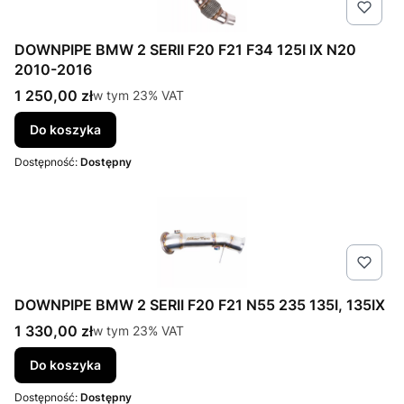
DOWNPIPE BMW 2 SERII F20 F21 F34 125I IX N20
2010-2016
Cena brutto
1 250,00 zł
w tym %s VAT
w tym
23%
VAT
Do koszyka
Dostępność:
Dostępny
DOWNPIPE BMW 2 SERII F20 F21 N55 235 135I, 135IX
Cena brutto
1 330,00 zł
w tym %s VAT
w tym
23%
VAT
Do koszyka
Dostępność:
Dostępny