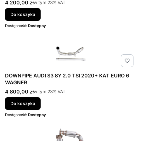
Cena brutto
4 200,00 zł
w tym %s VAT
w tym
23%
VAT
Do koszyka
Dostępność:
Dostępny
DOWNPIPE AUDI S3 8Y 2.0 TSI 2020+ KAT EURO 6
WAGNER
Cena brutto
4 800,00 zł
w tym %s VAT
w tym
23%
VAT
Do koszyka
Dostępność:
Dostępny