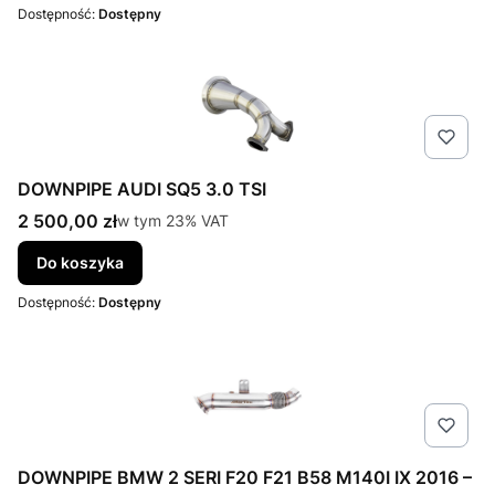
Dostępność:
Dostępny
DOWNPIPE AUDI SQ5 3.0 TSI
Cena brutto
2 500,00 zł
w tym %s VAT
w tym
23%
VAT
Do koszyka
Dostępność:
Dostępny
DOWNPIPE BMW 2 SERI F20 F21 B58 M140I IX 2016 –