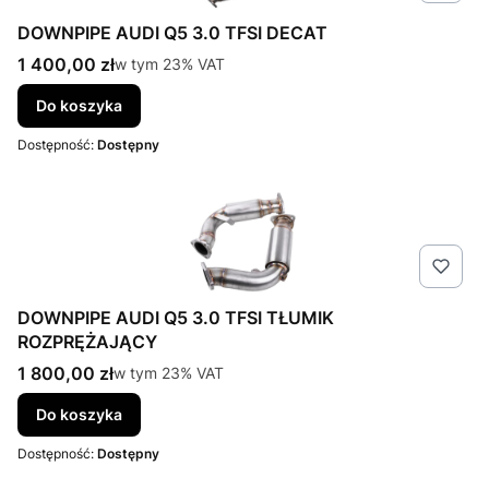
DOWNPIPE AUDI Q5 3.0 TFSI DECAT
Cena brutto
1 400,00 zł
w tym %s VAT
w tym
23%
VAT
Do koszyka
Dostępność:
Dostępny
DOWNPIPE AUDI Q5 3.0 TFSI TŁUMIK
ROZPRĘŻAJĄCY
Cena brutto
1 800,00 zł
w tym %s VAT
w tym
23%
VAT
Do koszyka
Dostępność:
Dostępny