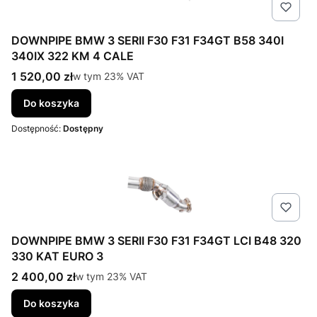
DOWNPIPE BMW 3 SERII F30 F31 F34GT B58 340I
340IX 322 KM 4 CALE
Cena brutto
1 520,00 zł
w tym %s VAT
w tym
23%
VAT
Do koszyka
Dostępność:
Dostępny
DOWNPIPE BMW 3 SERII F30 F31 F34GT LCI B48 320
330 KAT EURO 3
Cena brutto
2 400,00 zł
w tym %s VAT
w tym
23%
VAT
Do koszyka