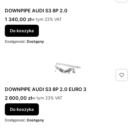
DOWNPIPE AUDI S3 8P 2.0
Cena brutto
1 340,00 zł
w tym %s VAT
w tym
23%
VAT
Do koszyka
Dostępność:
Dostępny
DOWNPIPE AUDI S3 8P 2.0 EURO 3
Cena brutto
2 600,00 zł
w tym %s VAT
w tym
23%
VAT
Do koszyka
Dostępność:
Dostępny