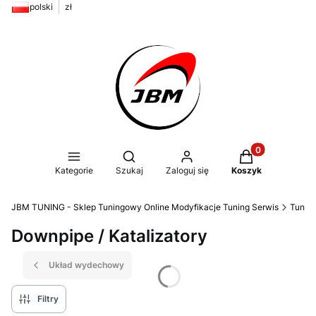
polski
zł
Produkty w kos
Otwórz wyszukiwarkę
Kategorie
Szukaj
Zaloguj się
Koszyk
JBM TUNING - Sklep Tuningowy Online Modyfikacje Tuning Serwis
Tunin
Downpipe / Katalizatory
Układ wydechowy
Filtry