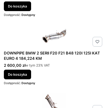
Do koszyka
Dostępność:
Dostępny
DOWNPIPE BMW 2 SERII F20 F21 B48 120I 125I KAT
EURO 4 184,224 KM
Cena brutto
2 600,00 zł
w tym %s VAT
w tym
23%
VAT
Do koszyka
Dostępność:
Dostępny