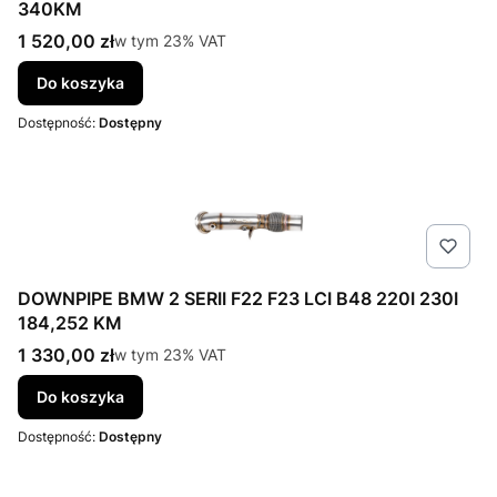
340KM
Cena brutto
1 520,00 zł
w tym %s VAT
w tym
23%
VAT
Do koszyka
Dostępność:
Dostępny
DOWNPIPE BMW 2 SERII F22 F23 LCI B48 220I 230I
184,252 KM
Cena brutto
1 330,00 zł
w tym %s VAT
w tym
23%
VAT
Do koszyka
Dostępność:
Dostępny