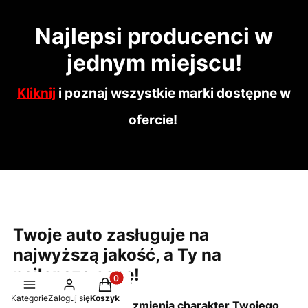
Najlepsi producenci w
jednym miejscu!
Kliknij
i poznaj wszystkie marki dostępne w
ofercie!
Twoje auto zasługuje na
najwyższą jakość, a Ty na
najlepszą cenę!
Produkty w koszyku: 0. Zobacz szczegół
Kategorie
Zaloguj się
Koszyk
Wybierz części, które zmienią charakter Twojego