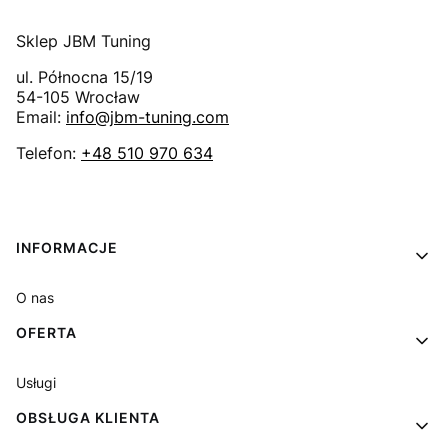
Sklep JBM Tuning
ul. Północna 15/19
54-105
Wrocław
Email:
info@jbm-tuning.com
Telefon:
+48 510 970 634
Linki w stopce
INFORMACJE
O nas
OFERTA
Usługi
OBSŁUGA KLIENTA