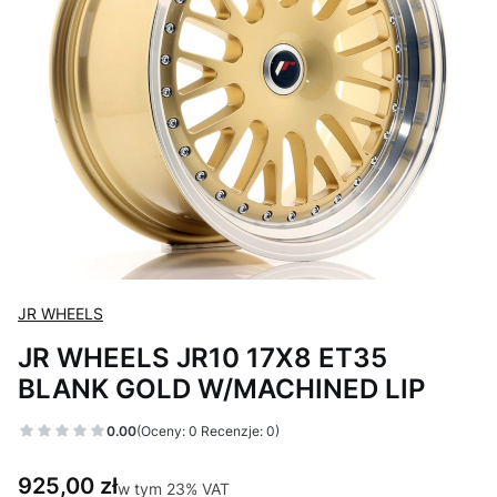
JR WHEELS
JR WHEELS JR10 17X8 ET35
BLANK GOLD W/MACHINED LIP
0.00
(Oceny: 0 Recenzje: 0)
Cena
925,00 zł
w tym 23% VAT
w tym
23%
VAT