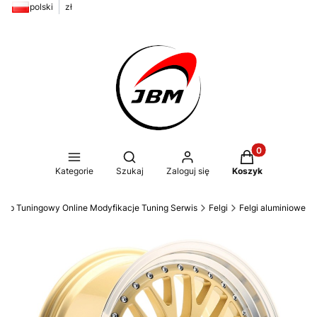
polski
zł
Produkty w kos
Otwórz wyszukiwarkę
Kategorie
Szukaj
Zaloguj się
Koszyk
ep Tuningowy Online Modyfikacje Tuning Serwis
Felgi
Felgi aluminiowe