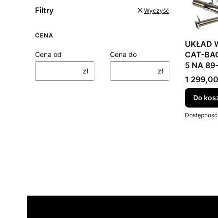
Filtry
Wyczyść
CENA
UKŁAD
CAT-BA
Cena od
Cena do
5 NA 89
zł
zł
Cena bru
1 299,00
Do kos
Dostępność