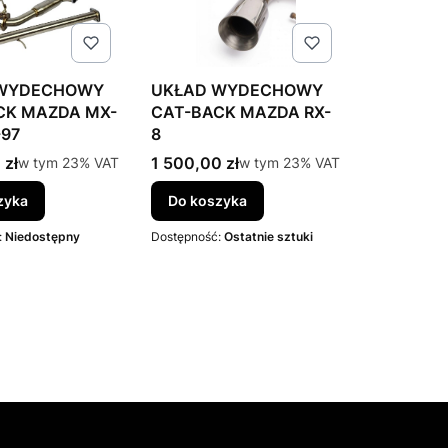
 WYDECHOWY
UKŁAD WYDECHOWY
CK MAZDA MX-
CAT-BACK MAZDA RX-
-97
8
tto
Cena brutto
 zł
w tym %s VAT
1 500,00 zł
w tym %s VAT
w tym
23%
VAT
w tym
23%
VAT
zyka
Do koszyka
:
Niedostępny
Dostępność:
Ostatnie sztuki