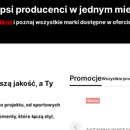
epsi producenci w jednym mie
liknij
i poznaj wszystkie marki dostępne w oferci
Promocje
Wszystkie pro
szą jakość, a Ty
Okazja
go projektu, od sportowych
enty, które łączą styl,
AKTYWNY WYDECH 