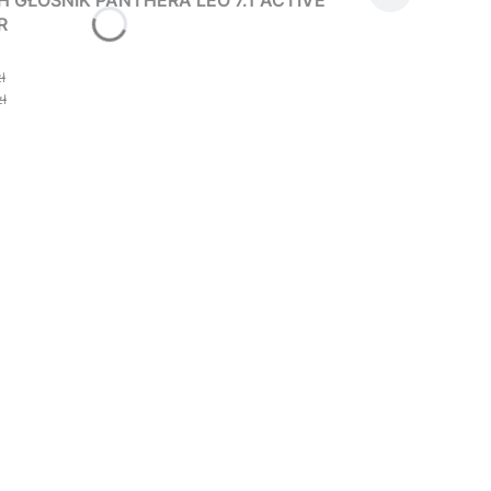
R
ł
zł