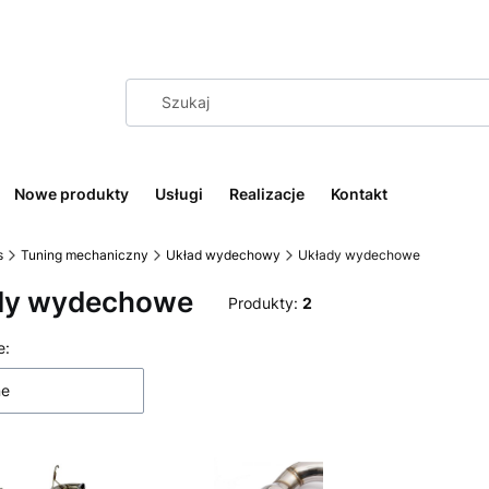
Nowe produkty
Usługi
Realizacje
Kontakt
s
Tuning mechaniczny
Układ wydechowy
Układy wydechowe
dy wydechowe
Produkty:
2
 produktów
e:
ne