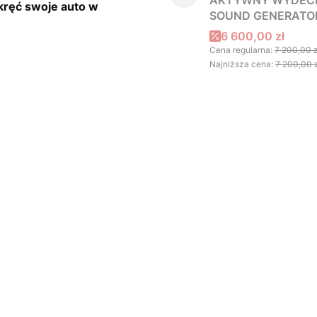
dkręć swoje auto w
SOUND GENERATO
Cena promocyjna
6 600,00 zł
Cena regularna:
7 200,00 z
Najniższa cena:
7 200,00 