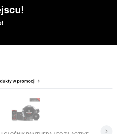
jscu!
e!
dukty w promocji
GŁOŚNIK PANTHERA LEO 7.1 ACTIVE